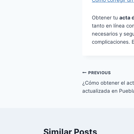
Cómo corregir un
Obtener tu
acta 
tanto en línea c
necesarios y segu
complicaciones. 
Navegación
PREVIOUS
¿Cómo obtener el act
de
actualizada en Puebl
entradas
Similar Posts