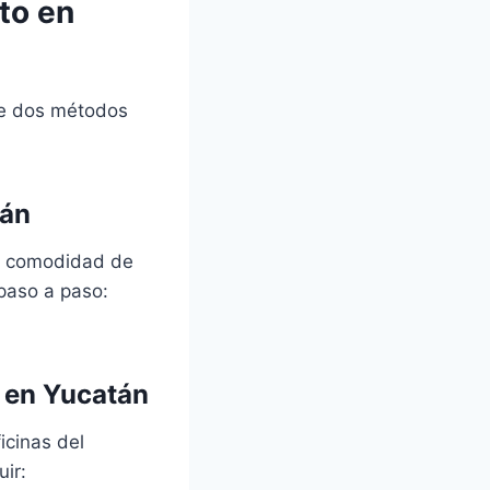
to en
 de dos métodos
tán
la comodidad de
 paso a paso:
e en Yucatán
icinas del
ir: