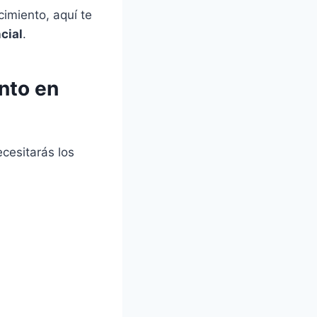
cimiento, aquí te
cial
.
ento en
ecesitarás los