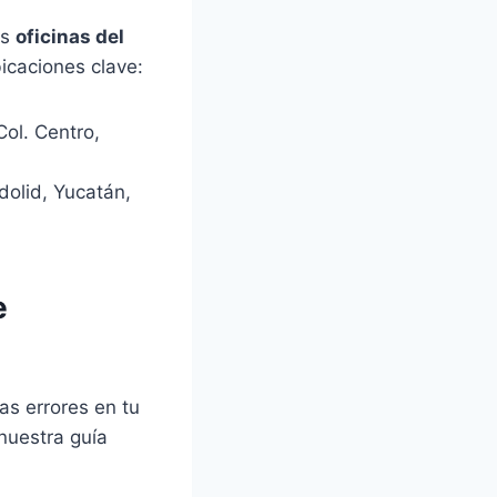
as
oficinas del
icaciones clave:
Col. Centro,
dolid, Yucatán,
e
as errores en tu
 nuestra guía