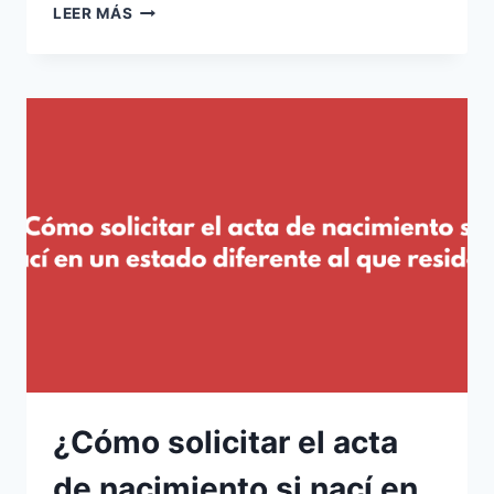
¿CÓMO
LEER MÁS
TRAMITAR
UN
ACTA
DE
NACIMIENTO
PARA
UNA
ADOPCIÓN?
¿Cómo solicitar el acta
de nacimiento si nací en