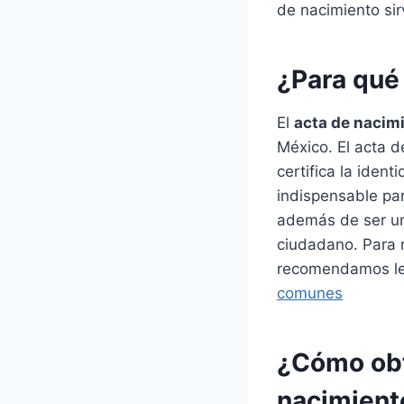
de nacimiento sir
¿Para qué 
El
acta de nacim
México. El acta 
certifica la iden
indispensable para
además de ser un
ciudadano. Para 
recomendamos lee
comunes
¿Cómo obt
nacimient