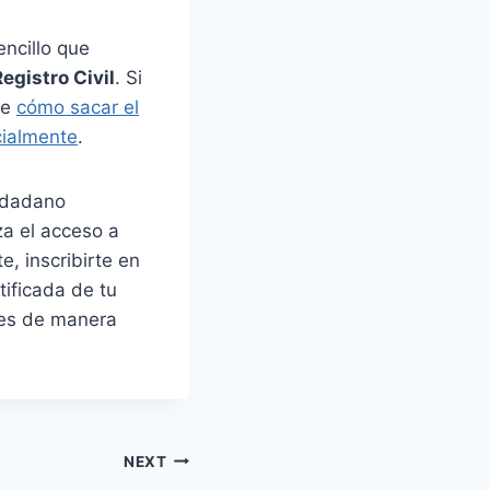
ncillo que
Registro Civil
. Si
re
cómo sacar el
cialmente
.
iudadano
a el acceso a
e, inscribirte en
tificada de tu
nes de manera
NEXT