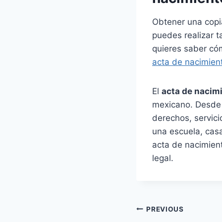
Obtener una copi
puedes realizar t
quieres saber cóm
acta de nacimient
El
acta de nacim
mexicano. Desde 
derechos, servicio
una escuela, casa
acta de nacimient
legal.
Navegación
PREVIOUS