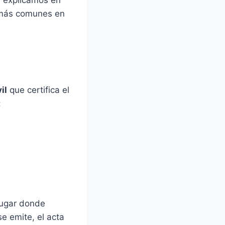
e explicamos en
s más comunes en
il
que certifica el
:
lugar donde
e emite, el acta