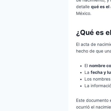
de nacimiento, y 
detalle
qué es el
México.
¿Qué es e
El acta de nacimi
hecho de que una
El
nombre c
La
fecha y l
Los nombres 
La informació
Este documento e
ocurrió el nacimi