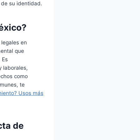
 de su identidad.
México?
 legales en
mental que
. Es
y laborales,
rechos como
omunes, te
imiento? Usos más
cta de