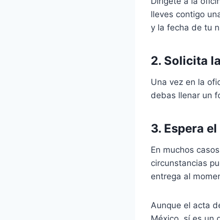
Dirígete a la ofic
lleves contigo una
y la fecha de tu 
2. Solicita 
Una vez en la ofic
debas llenar un f
3. Espera e
En muchos casos, 
circunstancias p
entrega al moment
Aunque el acta de
México, sí es un