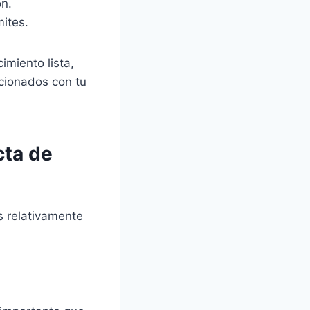
ón.
mites.
imiento lista,
acionados con tu
cta de
s relativamente