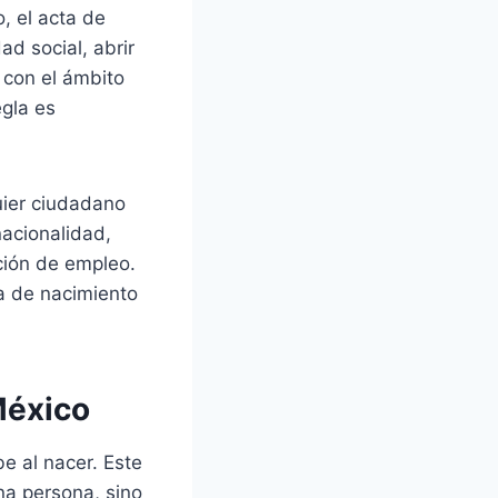
, el acta de
d social, abrir
 con el ámbito
egla es
uier ciudadano
nacionalidad,
ción de empleo.
ta de nacimiento
México
e al nacer. Este
na persona, sino