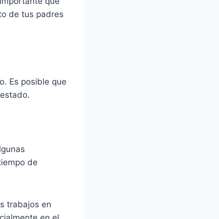
s importante que
eto de tus padres
to. Es posible que
 estado.
algunas
 tiempo de
os trabajos en
cialmente en el