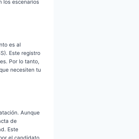
n los escenarios
nto es al
S). Este registro
s. Por lo tanto,
 que necesiten tu
atación. Aunque
acta de
ad. Este
por el candidato